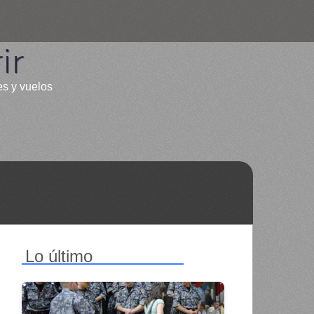
ir
es y vuelos
Lo último