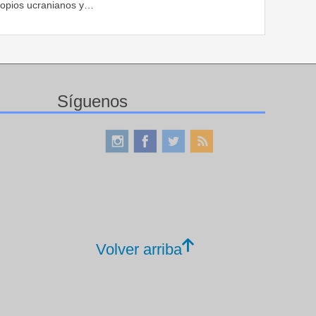
ropios ucranianos y…
Síguenos
Volver arriba