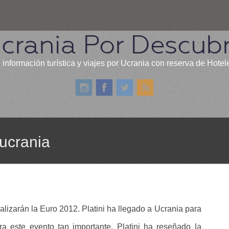
crania Por Descubr
 información turística y viajes por Ucrania con reserva de Hotel
 ucrania
izarán la Euro 2012. Platini ha llegado a Ucrania para
ra este evento tan importante. Platini ha reseñado la