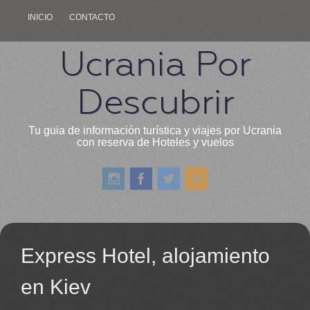
INICIO
CONTACTO
Ucrania Por
Descubrir
Tu guia de información turística y viajes por Ucrania
con reserva de Hoteles y vuelos
Express Hotel, alojamiento
en Kiev