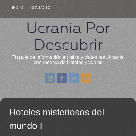
INICIO
CONTACTO
Ucrania Por
Descubrir
Tu guia de información turística y viajes por Ucrania
con reserva de Hoteles y vuelos
Hoteles misteriosos del
mundo I