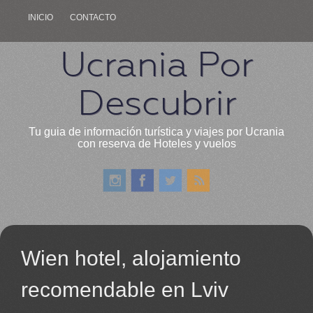
INICIO
CONTACTO
Ucrania Por
Descubrir
Tu guia de información turística y viajes por Ucrania
con reserva de Hoteles y vuelos
Wien hotel, alojamiento
recomendable en Lviv